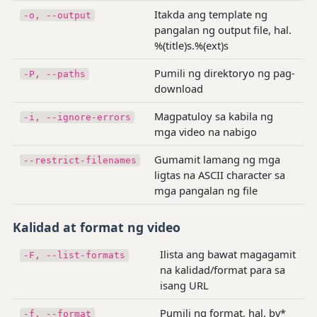
Itakda ang template ng
-o, --output
pangalan ng output file, hal.
%(title)s.%(ext)s
Pumili ng direktoryo ng pag-
-P, --paths
download
Magpatuloy sa kabila ng
-i, --ignore-errors
mga video na nabigo
Gumamit lamang ng mga
--restrict-filenames
ligtas na ASCII character sa
mga pangalan ng file
Kalidad at format ng video
Ilista ang bawat magagamit
-F, --list-formats
na kalidad/format para sa
isang URL
Pumili ng format, hal. bv*
-f, --format