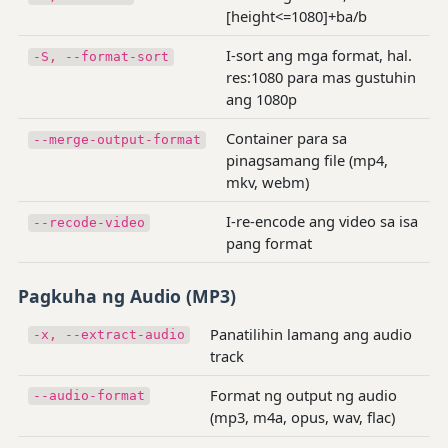
[height<=1080]+ba/b
I-sort ang mga format, hal.
-S, --format-sort
res:1080 para mas gustuhin
ang 1080p
Container para sa
--merge-output-format
pinagsamang file (mp4,
mkv, webm)
I-re-encode ang video sa isa
--recode-video
pang format
Pagkuha ng Audio (MP3)
Panatilihin lamang ang audio
-x, --extract-audio
track
Format ng output ng audio
--audio-format
(mp3, m4a, opus, wav, flac)