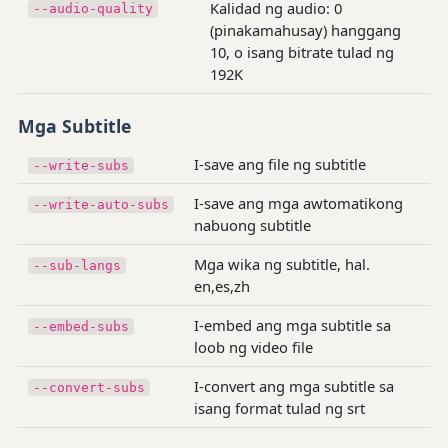
Kalidad ng audio: 0
--audio-quality
(pinakamahusay) hanggang
10, o isang bitrate tulad ng
192K
Mga Subtitle
I-save ang file ng subtitle
--write-subs
I-save ang mga awtomatikong
--write-auto-subs
nabuong subtitle
Mga wika ng subtitle, hal.
--sub-langs
en,es,zh
I-embed ang mga subtitle sa
--embed-subs
loob ng video file
I-convert ang mga subtitle sa
--convert-subs
isang format tulad ng srt