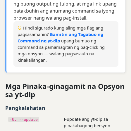
ng buong output ng tulong, at mga link upang
patakbuhin ang anumang command sa iyong
browser nang walang pag-install.
Hindi sigurado kung aling mga flag ang
pagsasamahin?
Gamitin ang Tagabuo ng
Command ng yt-dlp
upang bumuo ng
command sa pamamagitan ng pag-click ng
mga opsyon — walang pagsasaulo na
kinakailangan.
Mga Pinaka-ginagamit na Opsyon
sa yt-dlp
Pangkalahatan
I-update ang yt-dlp sa
-U, --update
pinakabagong bersyon