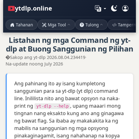
ytdlp.online
Tahanan
Mga Tool
Tulong
Tampermo
Listahan ng mga Command ng yt-
dlp at Buong Sanggunian ng Pilihan
Sakop ang yt-dlp 2026.08.04.234419
·
Na-update noong July 2026
Ang pahinang ito ay isang kumpletong
sanggunian para sa yt-dlp (yt dlp) command
line. Inililista nito ang bawat opsyon na naka-
print ng
, upang maaari mong
yt-dlp --help
tingnan nang eksakto kung ano ang ginagawa
ng bawat flag. Sa ibaba ay makakakita ka ng
mabilis na sanggunian ng mga opsyong
pinakaginagamit, isang nahahanap na kopya