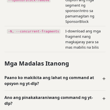
--sponsorblock-remove
segment ng
sponsor/intro sa
pamamagitan ng
SponsorBlock
I-download ang mga
-N, --concurrent-fragments
fragment nang
magkajaray para sa
mas mabilis na bilis
Mga Madalas Itanong
Paano ko makikita ang lahat ng command at
opsyon ng yt-dlp?
Ano ang pinakakaraniwang command ng yt-
dlp?