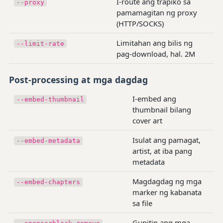
I-route ang trapiko sa
--proxy
pamamagitan ng proxy
(HTTP/SOCKS)
Limitahan ang bilis ng
--limit-rate
pag-download, hal. 2M
Post-processing at mga dagdag
I-embed ang
--embed-thumbnail
thumbnail bilang
cover art
Isulat ang pamagat,
--embed-metadata
artist, at iba pang
metadata
Magdagdag ng mga
--embed-chapters
marker ng kabanata
sa file
Gupitin ang mga