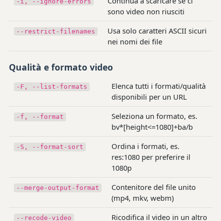
Continua a scaricare se ci
-i, --ignore-errors
sono video non riusciti
Usa solo caratteri ASCII sicuri
--restrict-filenames
nei nomi dei file
Qualità e formato video
Elenca tutti i formati/qualità
-F, --list-formats
disponibili per un URL
Seleziona un formato, es.
-f, --format
bv*[height<=1080]+ba/b
Ordina i formati, es.
-S, --format-sort
res:1080 per preferire il
1080p
Contenitore del file unito
--merge-output-format
(mp4, mkv, webm)
Ricodifica il video in un altro
--recode-video