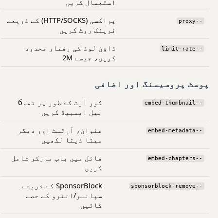
استعمال کریں
پراکسی (HTTP/SOCKS) کے ذریعے
--proxy
ٹریفک روٹ کریں
ڈاؤن لوڈ کی رفتار محدود
--limit-rate
کریں، جیسے 2M
پوسٹ پروسیسنگ اور اضافی
کور آرٹ کے طور پر تھمб
--embed-thumbnail
نیل ایمبیڈ کریں
عنوان، آرٹسٹ اور دیگر
--embed-metadata
میٹا ڈیٹا لکھیں
فائل میں باب مارکر شامل
--embed-chapters
کریں
SponsorBlock کے ذریعے
--sponsorblock-remove
سپانسر/انٹرو کے حصے
کاٹیں