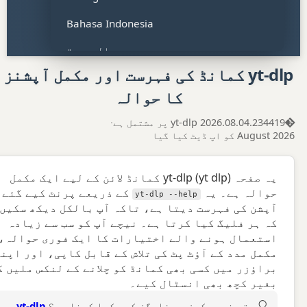
Bahasa Indonesia
العربية
yt-dlp کمانڈ کی فہرست اور مکمل آپشنز
हिन्दी
کا حوالہ
Tiếng Việt
yt-dlp 2026.08.04.234419 پر مشتمل ہے
·
ไทย
August 2026 کو اپ ڈیٹ کیا گیا
Bahasa Malaysia
یہ صفحہ yt-dlp (yt dlp) کمانڈ لائن کے لیے ایک مکمل
Türkçe
حوالہ ہے۔ یہ
کے ذریعے پرنٹ کیے گئے 
yt-dlp --help
آپشن کی فہرست دیتا ہے، تاکہ آپ بالکل دیکھ سکیں
Filipino
کہ ہر فلیگ کیا کرتا ہے۔ نیچے آپ کو سب سے زیادہ
استعمال ہونے والے اختیارات کا ایک فوری حوالہ،
Polski
مکمل مدد کے آؤٹ پٹ کی تلاش کے قابل کاپی، اور اپن
Italiano
براؤزر میں کسی بھی کمانڈ کو چلانے کے لنکس ملیں گ
بغیر کچھ بھی انسٹال کیے۔
اردو
پتہ نہیں کون سے فلیگز کو یکجا کرنا ہے؟
yt-dlp