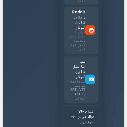
Reddit
ویڈیو
ڈاؤن
لوڈر
آواز کے
ساتھ ریڈٹ
ویڈیوز
ڈاؤن لوڈ
کریں
سب
ٹائٹل
ڈاؤن
لوڈر
سب ٹائٹلز
کو بطور
SRT، VTT
یا TXT
نکالیں
تمام yt-
dlp ٹولز
دیکھیں