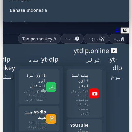
Bahasa Indonesia
العربية
हिन्दी
ہوم
Tampermonkey
ٹولز
مدد
Tiếng Việt
ytdlp.online
ไทย
yt-
ٹولز
yt-dlp مدد
-dlp
nkey
dlp
Bahasa Malaysia
پلے لسٹ
ڈاؤن لوڈ
ہوم
اسکر
Türkçe
ڈاؤن
اور
لوڈر
انسٹال
ایک ہی بار
yt-dlp بائنری
Filipino
میں مکمل
اور انحصار
یوٹیوب
انسٹال کریں
Polski
پلے لسٹ
محفوظ
yt-dlp چیٹ
کریں
Italiano
شیٹ
کمانڈز کا
YouTube
اردو
فوری حوالہ
چینل