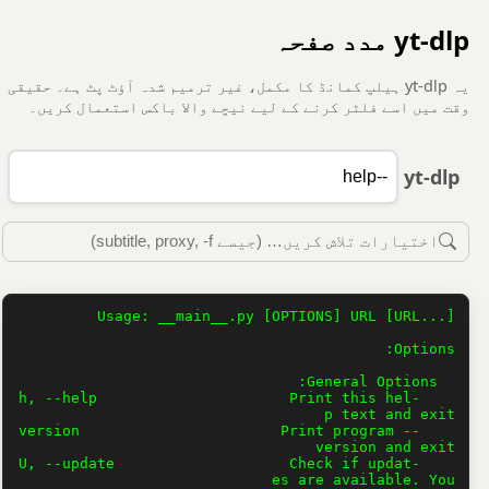
yt-dlp مدد صفحہ
یہ yt-dlp ہیلپ کمانڈ کا مکمل، غیر ترمیم شدہ آؤٹ پٹ ہے۔ حقیقی
وقت میں اسے فلٹر کرنے کے لیے نیچے والا باکس استعمال کریں۔
yt-dlp