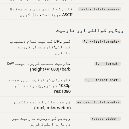
فائل کے ناموں میں صرف محفوظ
--restrict-filenames
ASCII حروف استعمال کریں
ویڈیو کوالٹی اور فارمیٹ
کسی URL کے لیے تمام دستیاب
-F, --list-formats
کوالٹی/فارمیٹ کی فہرست
بنائیں
فارمیٹ منتخب کریں، جیسے bv*
-f, --format
[height<=1080]+ba/b
فارمیٹس کو ترتیب دیں، جیسے
-S, --format-sort
1080p کو ترجیح دینے کے لیے
res:1080
ضم شدہ فائل کے لیے کنٹینر
--merge-output-format
(mp4, mkv, webm)
ویڈیو کو دوسرے فارمیٹ میں
--recode-video
دوبارہ انکوڈ کریں