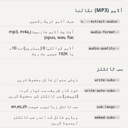
آڈیو (MP3) نکالنا
صرف آڈیو ٹریک رکھیں
-x, --extract-audio
آؤٹ پٹ آڈیو فارمیٹ (mp3, m4a,
--audio-format
opus, wav, flac)
آڈیو کوالٹی: 0 (بہترین) سے 10،
--audio-quality
یا 192K جیسی بٹ ریٹ
سب ٹائٹلز
ذیلی عنوان فائل محفوظ کریں
--write-subs
خود کار طریقے سے تیار کردہ
--write-auto-subs
(کیپشن) سب ٹائٹلز کو محفوظ کریں
سب ٹائٹل زبانیں، جیسے en,es,zh
--sub-langs
ویڈیو فائل کے اندر سب ٹائٹلز
--embed-subs
ایمبیڈ کریں