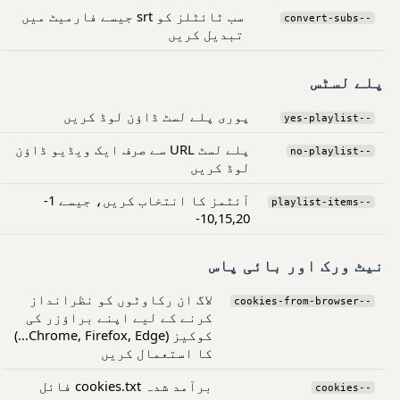
سب ٹائٹلز کو srt جیسے فارمیٹ میں
--convert-subs
تبدیل کریں
پلے لسٹس
پوری پلے لسٹ ڈاؤن لوڈ کریں
--yes-playlist
پلے لسٹ URL سے صرف ایک ویڈیو ڈاؤن
--no-playlist
لوڈ کریں
آئٹمز کا انتخاب کریں، جیسے 1-
--playlist-items
10,15,20-
نیٹ ورک اور بائی پاس
لاگ ان رکاوٹوں کو نظرانداز
--cookies-from-browser
کرنے کے لیے اپنے براؤزر کی
کوکیز (Chrome, Firefox, Edge...)
کا استعمال کریں
برآمد شدہ cookies.txt فائل
--cookies