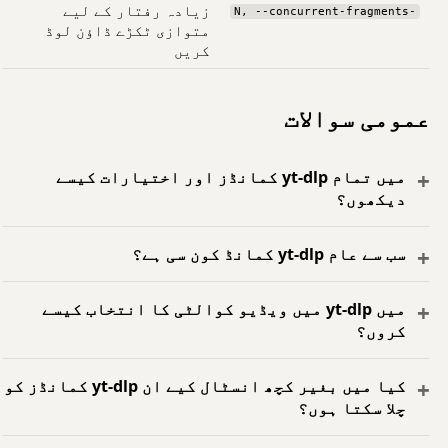
زیادہ رفتار کے لیے
-N, --concurrent-fragments
متوازی ٹکڑے ڈاؤن لوڈ
کریں
عمومی سوالات
میں تمام yt-dlp کمانڈز اور اختیارات کیسے
دیکھوں؟
سب سے عام yt-dlp کمانڈ کون سی ہے؟
میں yt-dlp میں ویڈیو کوالٹی کا انتخاب کیسے
کروں؟
کیا میں بغیر کچھ انسٹال کیے ان yt-dlp کمانڈز کو
چلا سکتا ہوں؟