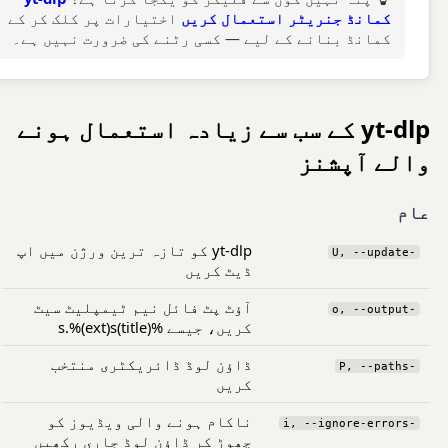
کمانڈ جنریٹر استعمال کریں
اختیارات پر کلک کر کے
کمانڈ بنانے کے لیے — کسی رٹنے کی ضرورت نہیں ہے۔
yt-dlp کے سب سے زیادہ استعمال ہونے
والے آپشنز
عام
yt-dlp کو تازہ ترین ورژن میں اپ
-U, --update
ڈیٹ کریں
آؤٹ پٹ فائل نیم ٹیمپلیٹ سیٹ
-o, --output
کریں، جیسے %(title)s.%(ext)s
ڈاؤن لوڈ ڈائریکٹری منتخب
-P, --paths
کریں
ناکام ہونے والی ویڈیوز کو
-i, --ignore-errors
چھوڑ کر ڈاؤن لوڈ جاری رکھیں