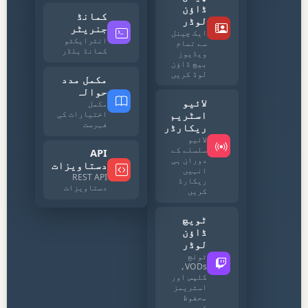
ڈاؤن
کمانڈ
لوڈر
جنریٹر
ایک چینل
انٹرایکٹو
سے تمام
کمانڈ بلڈر
ویڈیوز
بیچ ڈاؤن
لوڈ کریں
مکمل مدد
حوالہ
لائیو
مکمل
اسٹریم
اختیارات کی
فہرست
ریکارڈر
لائیو
سلسلے کے
API
دوران ہی
دستاویزات
انہیں
REST API
ریکارڈ
دستاویزات
کریں
ٹویچ
ڈاؤن
لوڈر
ٹوئچ
VODs،
کلپس اور
اسٹریمز
محفوظ
کریں