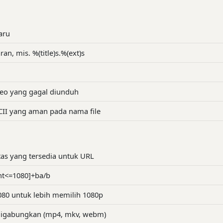
aru
an, mis. %(title)s.%(ext)s
deo yang gagal diunduh
CII yang aman pada nama file
tas yang tersedia untuk URL
ght<=1080]+ba/b
080 untuk lebih memilih 1080p
 digabungkan (mp4, mkv, webm)