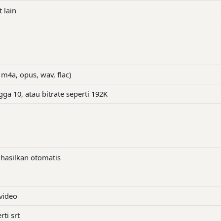
 lain
m4a, opus, wav, flac)
ngga 10, atau bitrate seperti 192K
dihasilkan otomatis
 video
rti srt