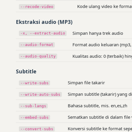
Kode ulang video ke format
--recode-video
Ekstraksi audio (MP3)
Simpan hanya trek audio
-x, --extract-audio
Format audio keluaran (mp3, 
--audio-format
Kualitas audio: 0 (terbaik) hi
--audio-quality
Subtitle
Simpan file takarir
--write-subs
Simpan subtitle (takarir) yang 
--write-auto-subs
Bahasa subtitle, mis. en,es,zh
--sub-langs
Sematkan subtitle di dalam file
--embed-subs
Konversi subtitle ke format sepe
--convert-subs