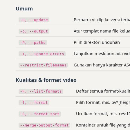
Umum
Perbarui yt-dlp ke versi terb
-U, --update
Atur templat nama file keluar
-o, --output
Pilih direktori unduhan
-P, --paths
Lanjutkan meskipun ada vi
-i, --ignore-errors
Gunakan hanya karakter AS
--restrict-filenames
Kualitas & format video
Daftar semua format/kuali
-F, --list-formats
Pilih format, mis. bv*[hei
-f, --format
Urutkan format, mis. res:1
-S, --format-sort
Kontainer untuk file yang
--merge-output-format