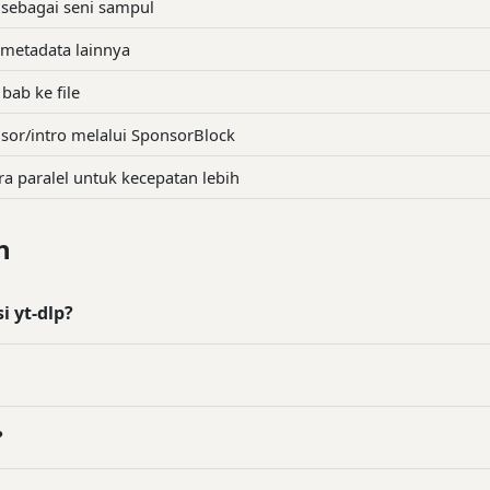
sebagai seni sampul
n metadata lainnya
ab ke file
or/intro melalui SponsorBlock
 paralel untuk kecepatan lebih
n
 yt-dlp?
?