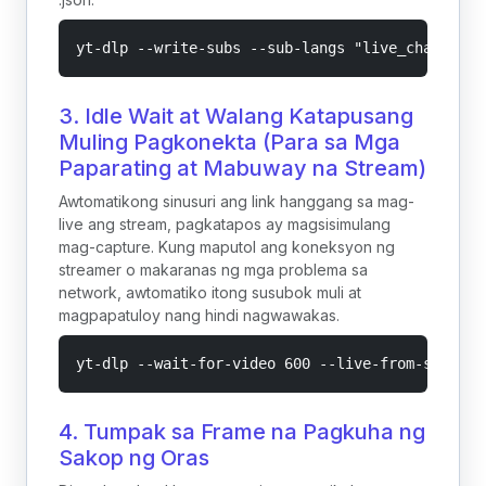
yt-dlp --write-subs --sub-langs "live_chat" --l
3. Idle Wait at Walang Katapusang
Muling Pagkonekta (Para sa Mga
Paparating at Mabuway na Stream)
Awtomatikong sinusuri ang link hanggang sa mag-
live ang stream, pagkatapos ay magsisimulang
mag-capture. Kung maputol ang koneksyon ng
streamer o makaranas ng mga problema sa
network, awtomatiko itong susubok muli at
magpapatuloy nang hindi nagwawakas.
yt-dlp --wait-for-video 600 --live-from-start -
4. Tumpak sa Frame na Pagkuha ng
Sakop ng Oras