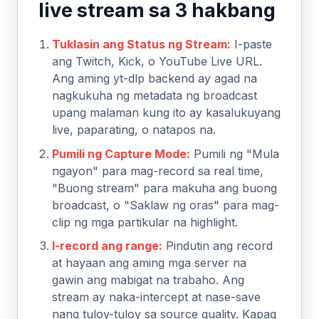
live stream sa 3 hakbang
Tuklasin ang Status ng Stream:
I-paste
ang Twitch, Kick, o YouTube Live URL.
Ang aming yt-dlp backend ay agad na
nagkukuha ng metadata ng broadcast
upang malaman kung ito ay kasalukuyang
live, paparating, o natapos na.
Pumili ng Capture Mode:
Pumili ng "Mula
ngayon" para mag-record sa real time,
"Buong stream" para makuha ang buong
broadcast, o "Saklaw ng oras" para mag-
clip ng mga partikular na highlight.
I-record ang range:
Pindutin ang record
at hayaan ang aming mga server na
gawin ang mabigat na trabaho. Ang
stream ay naka-intercept at nase-save
nang tuloy-tuloy sa source quality. Kapag