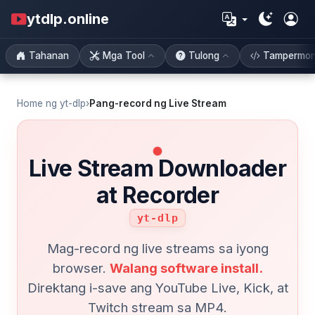
ytdlp.online
Tahanan
Mga Tool
Tulong
Tampermo
Home ng yt-dlp
›
Pang-record ng Live Stream
Live Stream Downloader
at Recorder
yt-dlp
Mag-record ng live streams sa iyong
browser.
Walang software install.
Direktang i-save ang YouTube Live, Kick, at
Twitch stream sa MP4.