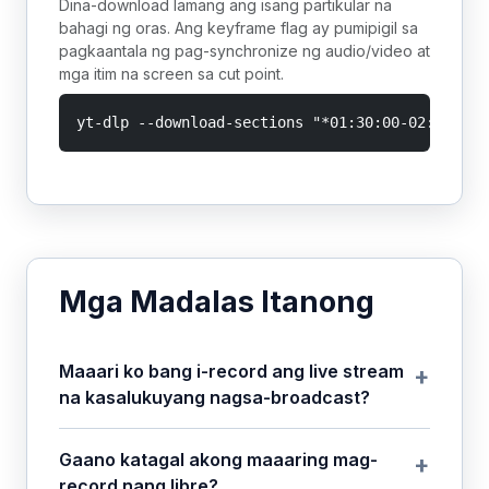
Dina-download lamang ang isang partikular na
bahagi ng oras. Ang keyframe flag ay pumipigil sa
pagkaantala ng pag-synchronize ng audio/video at
mga itim na screen sa cut point.
yt-dlp --download-sections "*01:30:00-02:00:00"
Mga Madalas Itanong
Maaari ko bang i-record ang live stream
na kasalukuyang nagsa-broadcast?
Gaano katagal akong maaaring mag-
record nang libre?