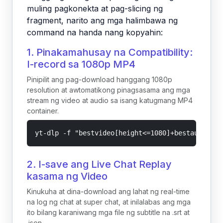
muling pagkonekta at pag-slicing ng
fragment, narito ang mga halimbawa ng
command na handa nang kopyahin:
1. Pinakamahusay na Compatibility:
I-record sa 1080p MP4
Pinipilit ang pag-download hanggang 1080p
resolution at awtomatikong pinagsasama ang mga
stream ng video at audio sa isang katugmang MP4
container.
yt-dlp -f "bestvideo[height<=1080]+bestaudio/be
2. I-save ang Live Chat Replay
kasama ng Video
Kinukuha at dina-download ang lahat ng real-time
na log ng chat at super chat, at inilalabas ang mga
ito bilang karaniwang mga file ng subtitle na .srt at
.json.