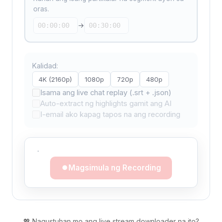
oras.
→
Kalidad:
4K (2160p)
1080p
720p
480p
Isama ang live chat replay (.srt + .json)
Auto-extract ng highlights gamit ang AI
I-email ako kapag tapos na ang recording
·
Magsimula ng Recording
💖 Nagustuhan mo ang live stream downloader na ito?