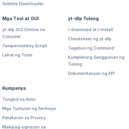
Subtitle Downloader
Mga Tool at GUI
yt-dlp Tulong
yt-dlp GUI (Online na
I-download at I-install
Console)
Cheatsheet ng yt-dlp
Tampermonkey Script
Tagabuo ng Command
Lahat ng Tools
Kumpletong Sanggunian ng
Tulong
Dokumentasyon ng API
Kumpanya
Tungkol sa Amin
Mga Tuntunin ng Serbisyo
Patakaran sa Privacy
Makipag-ugnayan sa