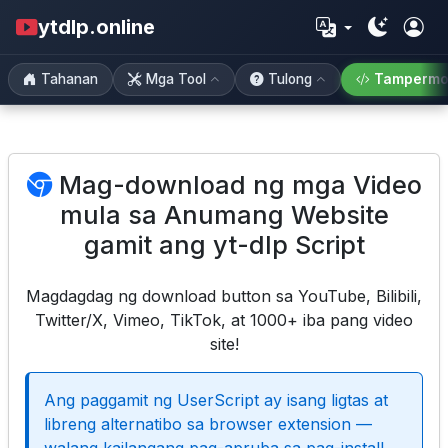
ytdlp.online
Tahanan
Mga Tool
Tulong
Tampermo
Mag-download ng mga Video
mula sa Anumang Website
gamit ang yt-dlp Script
Magdagdag ng download button sa YouTube, Bilibili,
Twitter/X, Vimeo, TikTok, at 1000+ iba pang video
site!
Ang paggamit ng UserScript ay isang ligtas at
libreng alternatibo sa browser extension —