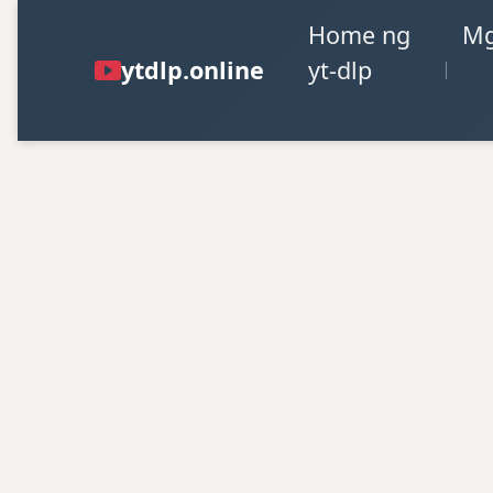
Home ng
Mg
ytdlp.online
yt-dlp