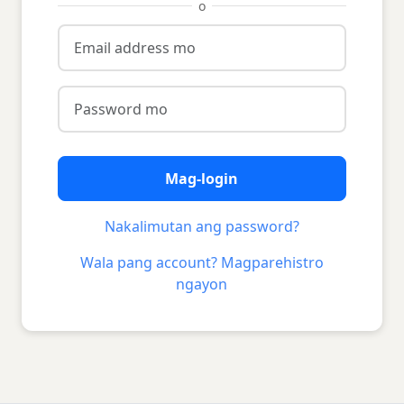
o
Mag-login
Nakalimutan ang password?
Wala pang account? Magparehistro
ngayon