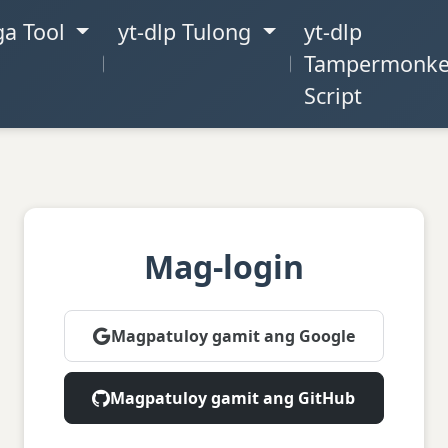
a Tool
yt-dlp Tulong
yt-dlp
Tampermonk
Script
Mag-login
Magpatuloy gamit ang Google
Magpatuloy gamit ang GitHub