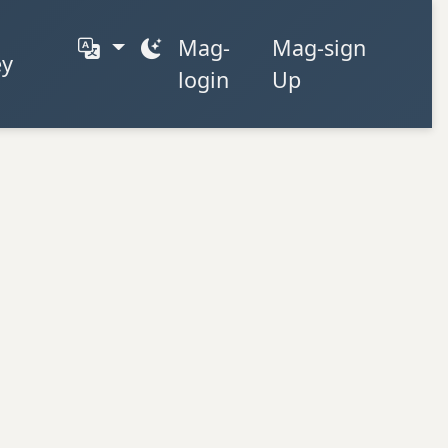
Mag-
Mag-sign
ey
login
Up