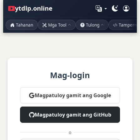
ytdlp.online
Tahanan
Mga Tool
Tulong
Tampermo
Mag-login
Magpatuloy gamit ang Google
Magpatuloy gamit ang GitHub
o