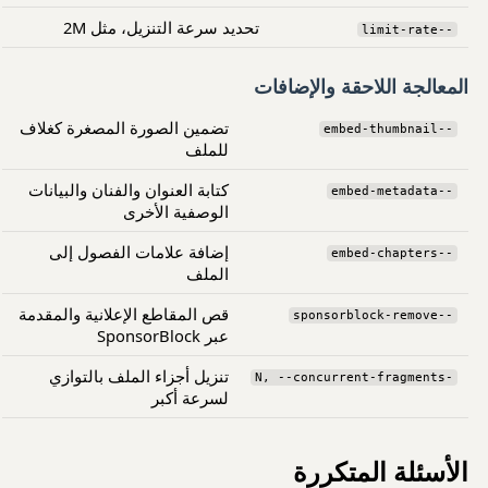
تحديد سرعة التنزيل، مثل 2M
--limit-rate
المعالجة اللاحقة والإضافات
تضمين الصورة المصغرة كغلاف
--embed-thumbnail
للملف
كتابة العنوان والفنان والبيانات
--embed-metadata
الوصفية الأخرى
إضافة علامات الفصول إلى
--embed-chapters
الملف
قص المقاطع الإعلانية والمقدمة
--sponsorblock-remove
عبر SponsorBlock
تنزيل أجزاء الملف بالتوازي
-N, --concurrent-fragments
لسرعة أكبر
الأسئلة المتكررة