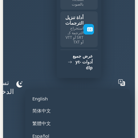
بالصوت
أداة تنزيل
الترجمات
استخراج
الترجمة كـ
SRT أو VTT
أو TXT
عرض جميع
أدوات yt-
dlp
تسج
الدخو
English
简体中文
繁體中文
Español