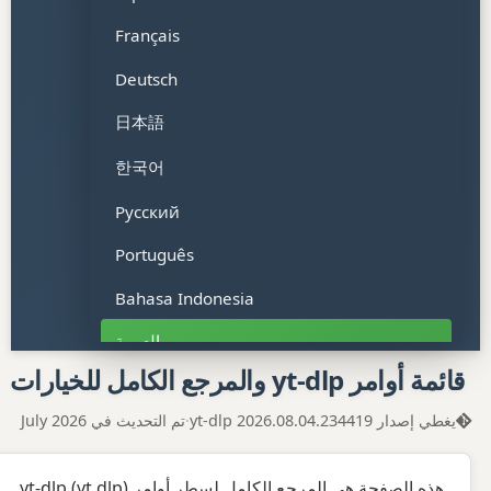
Français
Deutsch
日本語
한국어
Русский
Português
Bahasa Indonesia
العربية
قائمة أوامر yt-dlp والمرجع الكامل للخيارات
हिन्दी
يغطي إصدار yt-dlp 2026.08.04.234419
·
تم التحديث في July 2026
Tiếng Việt
ไทย
هذه الصفحة هي المرجع الكامل لسطر أوامر yt-dlp (yt dlp).