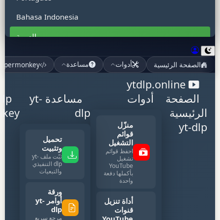
Bahasa Indonesia
العربية
हिन्दी
الصفحة الرئيسية
mpermonkey
أدوات
مساعدة
Tiếng Việt
ytdlp.online
ไทย
الصفحة
أدوات
مساعدة yt-
dlp
الرئيسية
dlp
nkey
Bahasa Malaysia
منزّل
yt-dlp
قوائم
Türkçe
تحميل
التشغيل
وتثبيت
احفظ قوائم
Filipino
ثبّت ملف yt-
تشغيل
dlp التنفيذي
YouTube
والتبعيات
Polski
بأكملها دفعة
واحدة
ورقة
Italiano
أوامر yt-
أداة تنزيل
dlp
قنوات
اردو
YouTube
مرجع سريع