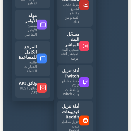
للأوامر
تنزيل دفعي
لجميع
مقاطع
مولد
الفيديو من
الأوامر
قناة
منشئ
الأوامر
مسجّل
التفاعلي
البث
المباشر
المرجع
تسجيل البث
الكامل
المباشر أثناء
للمساعدة
عرضه
قائمة
الخيارات
أداة تنزيل
الكاملة
Twitch
حفظ مقاطع
وثائق API
VOD
وثائق REST
واللقطات
API
وبث Twitch
أداة تنزيل
فيديوهات
Reddit
تنزيل مقاطع
فيديو
Reddit