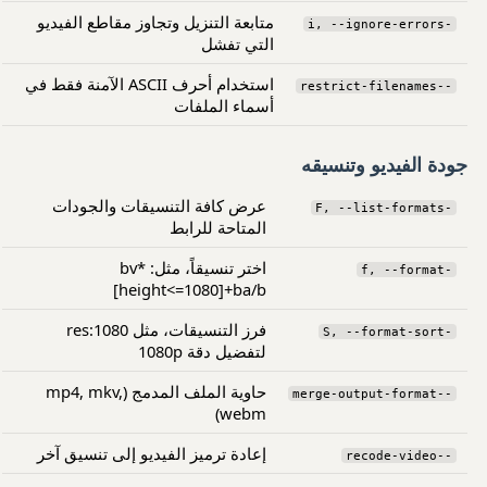
متابعة التنزيل وتجاوز مقاطع الفيديو
-i, --ignore-errors
التي تفشل
استخدام أحرف ASCII الآمنة فقط في
--restrict-filenames
أسماء الملفات
جودة الفيديو وتنسيقه
عرض كافة التنسيقات والجودات
-F, --list-formats
المتاحة للرابط
اختر تنسيقاً، مثل: bv*
-f, --format
[height<=1080]+ba/b
فرز التنسيقات، مثل res:1080
-S, --format-sort
لتفضيل دقة 1080p
حاوية الملف المدمج (mp4, mkv,
--merge-output-format
webm)
إعادة ترميز الفيديو إلى تنسيق آخر
--recode-video