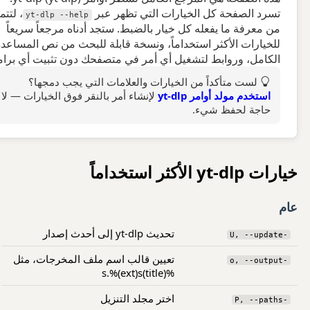
تسرد الصفحة كل الخيارات التي تظهر عبر
، لتت
Bahasa Malaysia
yt-dlp --help
من معرفة ما يفعله كل خيار بالضبط. ستجد أدناه مرجعاً سريعاً
للخيارات الأكثر استخداماً، ونسخة قابلة للبحث من نص المساعد
Türkçe
الكامل، وروابط لتشغيل أي أمر في متصفحك دون تثبيت أي برام
Filipino
لست متأكداً من الخيارات والعلامات التي يجب دمجها؟
استخدم مولد أوامر yt-dlp
لإنشاء أمر بالنقر فوق الخيارات — لا
Polski
حاجة لحفظ شيء.
Italiano
اردو
خيارات yt-dlp الأكثر استخداماً
عام
تحديث yt-dlp إلى أحدث إصدار
-U, --update
تعيين قالب اسم ملف المخرجات، مثل
-o, --output
%(title)s.%(ext)s
اختر مجلد التنزيل
-P, --paths