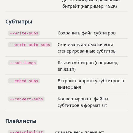
битрейт (например, 192K)
Субтитры
Сохранить файл субтитров
--write-subs
Скачивать автоматически
--write-auto-subs
сгенерированные субтитры
Языки субтитров (например,
--sub-langs
en,es,zh)
Встроить дорожку субтитров в
--embed-subs
видеофайл
Конвертировать файлы
--convert-subs
субтитров в формат srt
Плейлисты
Скачать весь плейлист
--yes-playlist