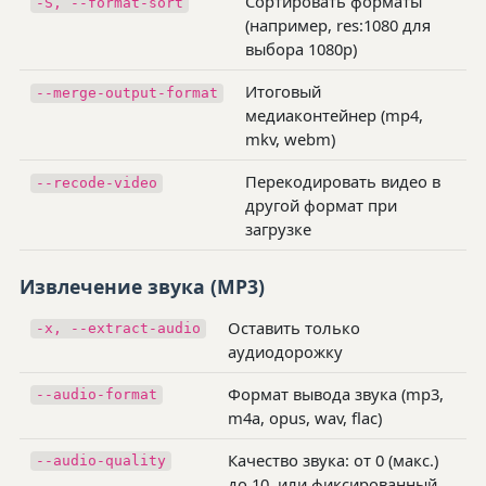
Сортировать форматы
-S, --format-sort
(например, res:1080 для
выбора 1080p)
Итоговый
--merge-output-format
медиаконтейнер (mp4,
mkv, webm)
Перекодировать видео в
--recode-video
другой формат при
загрузке
Извлечение звука (MP3)
Оставить только
-x, --extract-audio
аудиодорожку
Формат вывода звука (mp3,
--audio-format
m4a, opus, wav, flac)
Качество звука: от 0 (макс.)
--audio-quality
до 10, или фиксированный