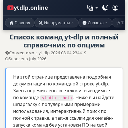
ytdlp.online
Главная
Инструменты
Справка
Ta
Список команд yt-dlp и полный
справочник по опциям
Совместимо с yt-dlp 2026.08.04.234419
·
Обновлено July 2026
На этой странице представлена подробная
документация по командной строке yt-dlp.
Здесь перечислены все ключи, выводимые
по команде
. Ниже вы найдете
yt-dlp --help
шпаргалку с популярными примерами
использования, интерактивный поиск по
полной справке, а также ссылки для онлайн-
запуска команд без установки ПО на свой