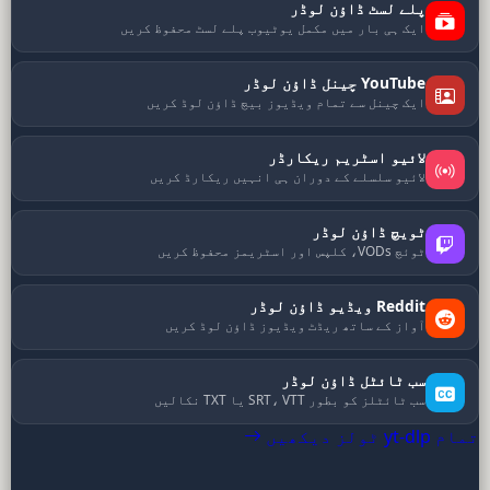
پلے لسٹ ڈاؤن لوڈر
ایک ہی بار میں مکمل یوٹیوب پلے لسٹ محفوظ کریں
YouTube چینل ڈاؤن لوڈر
ایک چینل سے تمام ویڈیوز بیچ ڈاؤن لوڈ کریں
لائیو اسٹریم ریکارڈر
لائیو سلسلے کے دوران ہی انہیں ریکارڈ کریں
ٹویچ ڈاؤن لوڈر
ٹوئچ VODs، کلپس اور اسٹریمز محفوظ کریں
Reddit ویڈیو ڈاؤن لوڈر
آواز کے ساتھ ریڈٹ ویڈیوز ڈاؤن لوڈ کریں
سب ٹائٹل ڈاؤن لوڈر
سب ٹائٹلز کو بطور SRT، VTT یا TXT نکالیں
تمام yt-dlp ٹولز دیکھیں