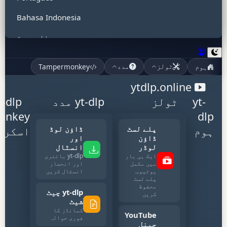
Bahasa Indonesia
العربية
हिन्दी
ہوم
Tampermonkey
ٹولز
مدد
Tiếng Việt
ytdlp.online
ไทย
yt-
ٹولز
yt-dlp مدد
t-dlp
onkey
dlp
Bahasa Malaysia
پلے لسٹ
ڈاؤن لوڈ
ہوم
اسکرپ
Türkçe
ڈاؤن
اور
لوڈر
انسٹال
ایک ہی بار
yt-dlp بائنری
Filipino
میں مکمل
اور انحصار
یوٹیوب
انسٹال کریں
Polski
پلے لسٹ
محفوظ
yt-dlp چیٹ
کریں
Italiano
شیٹ
کمانڈز کا
YouTube
اردو
فوری حوالہ
چینل