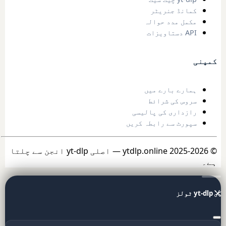
کمانڈ جنریٹر
مکمل مدد حوالہ
API دستاویزات
کمپنی
ہمارے بارے میں
سروس کی شرائط
رازداری کی پالیسی
سپورٹ سے رابطہ کریں
© 2025-2026 ytdlp.online — اصلی yt-dlp انجن سے چلتا
ہے۔
yt-dlp ٹولز