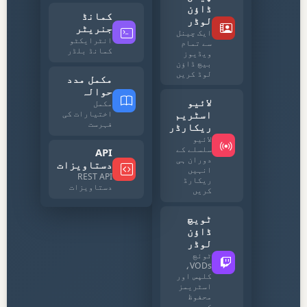
ڈاؤن
کمانڈ
لوڈر
جنریٹر
ایک چینل
انٹرایکٹو
سے تمام
کمانڈ بلڈر
ویڈیوز
بیچ ڈاؤن
لوڈ کریں
مکمل مدد
حوالہ
لائیو
مکمل
اسٹریم
اختیارات کی
فہرست
ریکارڈر
لائیو
سلسلے کے
API
دوران ہی
دستاویزات
انہیں
REST API
ریکارڈ
دستاویزات
کریں
ٹویچ
ڈاؤن
لوڈر
ٹوئچ
VODs،
کلپس اور
اسٹریمز
محفوظ
کریں