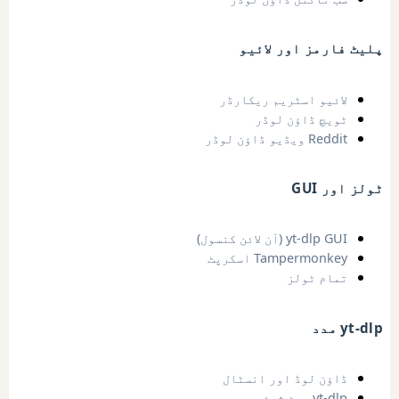
پلیٹ فارمز اور لائیو
لائیو اسٹریم ریکارڈر
ٹویچ ڈاؤن لوڈر
Reddit ویڈیو ڈاؤن لوڈر
ٹولز اور GUI
yt-dlp GUI (آن لائن کنسول)
Tampermonkey اسکرپٹ
تمام ٹولز
yt-dlp مدد
ڈاؤن لوڈ اور انسٹال
yt-dlp چیٹ شیٹ