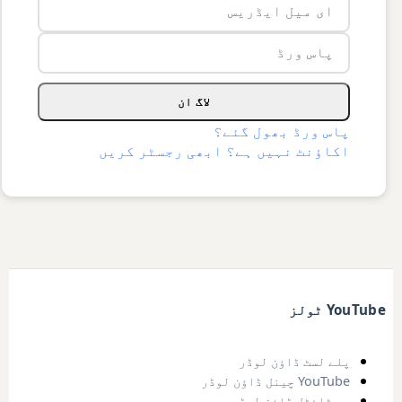
لاگ ان
پاس ورڈ بھول گئے؟
اکاؤنٹ نہیں ہے؟ ابھی رجسٹر کریں
YouTube ٹولز
پلے لسٹ ڈاؤن لوڈر
YouTube چینل ڈاؤن لوڈر
سب ٹائٹل ڈاؤن لوڈر