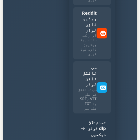
Reddit
ویڈیو
ڈاؤن
لوڈر
آواز کے
ساتھ ریڈٹ
ویڈیوز
ڈاؤن لوڈ
کریں
سب
ٹائٹل
ڈاؤن
لوڈر
سب ٹائٹلز
کو بطور
SRT، VTT
یا TXT
نکالیں
تمام yt-
dlp ٹولز
دیکھیں