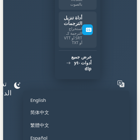
بالصوت
أداة تنزيل
الترجمات
استخراج
الترجمة كـ
SRT أو VTT
أو TXT
عرض جميع
أدوات yt-
dlp
تس
الدخ
English
简体中文
繁體中文
Español