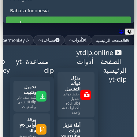
Bahasa Indonesia
العربية
हिन्दी
الصفحة الرئيسية
mpermonkey
أدوات
مساعدة
Tiếng Việt
ytdlp.online
ไทย
الصفحة
أدوات
مساعدة yt-
lp
الرئيسية
dlp
key
Bahasa Malaysia
منزّل
yt-dlp
قوائم
Türkçe
تحميل
التشغيل
وتثبيت
احفظ قوائم
Filipino
ثبّت ملف yt-
تشغيل
dlp التنفيذي
YouTube
والتبعيات
Polski
بأكملها دفعة
واحدة
ورقة
Italiano
أوامر yt-
أداة تنزيل
dlp
قنوات
اردو
YouTube
مرجع سريع