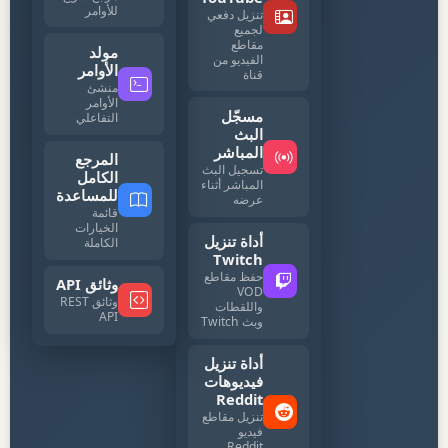
للأوامر
تنزيل دفعي
لجميع
مقاطع
مولد
الفيديو من
الأوامر
قناة
منشئ
الأوامر
مسجّل
التفاعلي
البث
المباشر
المرجع
تسجيل البث
الكامل
المباشر أثناء
للمساعدة
عرضه
قائمة
الخيارات
أداة تنزيل
الكاملة
Twitch
حفظ مقاطع
وثائق API
VOD
وثائق REST
واللقطات
API
وبث Twitch
أداة تنزيل
فيديوهات
Reddit
تنزيل مقاطع
فيديو
Reddit