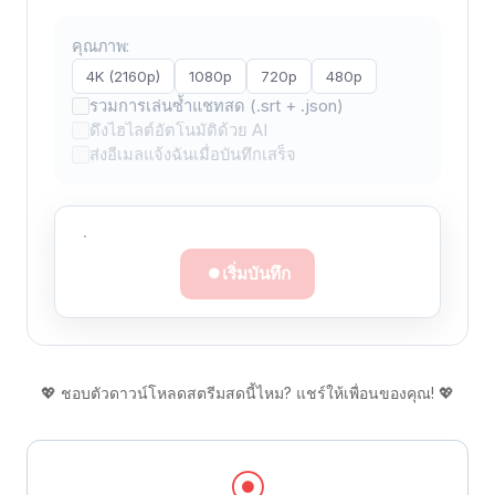
คุณภาพ:
4K (2160p)
1080p
720p
480p
รวมการเล่นซ้ำแชทสด (.srt + .json)
ดึงไฮไลต์อัตโนมัติด้วย AI
ส่งอีเมลแจ้งฉันเมื่อบันทึกเสร็จ
·
เริ่มบันทึก
💖 ชอบตัวดาวน์โหลดสตรีมสดนี้ไหม? แชร์ให้เพื่อนของคุณ! 💖