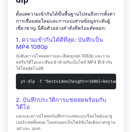
ตั้งแต่ความเข้ากันได้ขั้นพื้นฐานไปจนถึงการตั้งค่า
การเชื่อมต่อใหม่และการแบ่งส่วนข้อมูลระดับผู้
เชี่ยวชาญ นี่คือตัวอย่างคำสั่งที่พร้อมคัดลอก:
1. ความเข้ากันได้ดีที่สุด: บันทึกเป็น
MP4 1080p
บังคับดาวน์โหลดความละเอียดสูงสุด 1080p และรวม
สตรีมวิดีโอและเสียงเข้าด้วยกันเป็นไฟล์ MP4 ที่เข้ากัน
ได้โดยอัตโนมัติ
yt-dlp -f "bestvideo[height<=1080]+bestaudio/be
2. บันทึกประวัติการแชทสดพร้อมกับ
วิดีโอ
แยกและดาวน์โหลดบันทึกการแชทแบบเรียลไทม์และซู
เปอร์แชททั้งหมด โดยส่งออกเป็นไฟล์ซับไตเติลมาตรฐาน
.srt และ .json