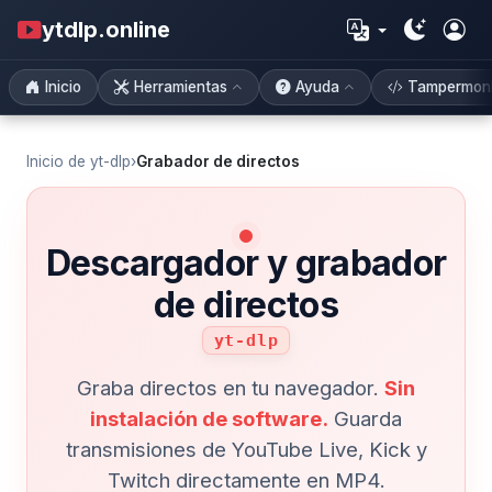
ytdlp.online
Inicio
Herramientas
Ayuda
Tampermon
Inicio de yt-dlp
›
Grabador de directos
Descargador y grabador
de directos
yt-dlp
Graba directos en tu navegador.
Sin
instalación de software.
Guarda
transmisiones de YouTube Live, Kick y
Twitch directamente en MP4.