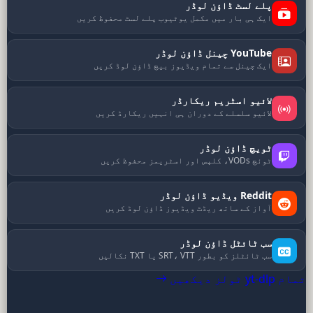
پلے لسٹ ڈاؤن لوڈر
ایک ہی بار میں مکمل یوٹیوب پلے لسٹ محفوظ کریں
YouTube چینل ڈاؤن لوڈر
ایک چینل سے تمام ویڈیوز بیچ ڈاؤن لوڈ کریں
لائیو اسٹریم ریکارڈر
لائیو سلسلے کے دوران ہی انہیں ریکارڈ کریں
ٹویچ ڈاؤن لوڈر
ٹوئچ VODs، کلپس اور اسٹریمز محفوظ کریں
Reddit ویڈیو ڈاؤن لوڈر
آواز کے ساتھ ریڈٹ ویڈیوز ڈاؤن لوڈ کریں
سب ٹائٹل ڈاؤن لوڈر
سب ٹائٹلز کو بطور SRT، VTT یا TXT نکالیں
تمام yt-dlp ٹولز دیکھیں