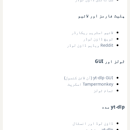
پلیٹ فارمز اور لائیو
لائیو اسٹریم ریکارڈر
ٹویچ ڈاؤن لوڈر
Reddit ویڈیو ڈاؤن لوڈر
ٹولز اور GUI
yt-dlp GUI (آن لائن کنسول)
Tampermonkey اسکرپٹ
تمام ٹولز
yt-dlp مدد
ڈاؤن لوڈ اور انسٹال
yt-dlp چیٹ شیٹ