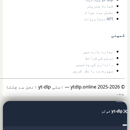
کمانڈ جنریٹر
مکمل مدد حوالہ
API دستاویزات
کمپنی
ہمارے بارے میں
سروس کی شرائط
رازداری کی پالیسی
سپورٹ سے رابطہ کریں
© 2025-2026 ytdlp.online — اصلی yt-dlp انجن سے چلتا
ہے۔
yt-dlp ٹولز