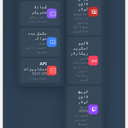
ڈاؤن
کمانڈ
لوڈر
جنریٹر
ایک چینل
انٹرایکٹو
سے تمام
کمانڈ بلڈر
ویڈیوز
بیچ ڈاؤن
لوڈ کریں
مکمل مدد
حوالہ
لائیو
مکمل
اسٹریم
اختیارات کی
فہرست
ریکارڈر
لائیو
سلسلے کے
API
دوران ہی
دستاویزات
انہیں
REST API
ریکارڈ
دستاویزات
کریں
ٹویچ
ڈاؤن
لوڈر
ٹوئچ
VODs،
کلپس اور
اسٹریمز
محفوظ
کریں