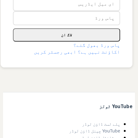
لاگ ان
پاس ورڈ بھول گئے؟
اکاؤنٹ نہیں ہے؟ ابھی رجسٹر کریں
YouTube ٹولز
پلے لسٹ ڈاؤن لوڈر
YouTube چینل ڈاؤن لوڈر
سب ٹائٹل ڈاؤن لوڈر