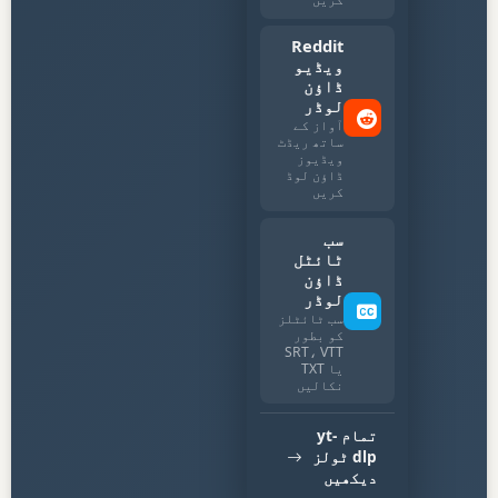
Reddit
ویڈیو
ڈاؤن
لوڈر
آواز کے
ساتھ ریڈٹ
ویڈیوز
ڈاؤن لوڈ
کریں
سب
ٹائٹل
ڈاؤن
لوڈر
سب ٹائٹلز
کو بطور
SRT، VTT
یا TXT
نکالیں
تمام yt-
dlp ٹولز
دیکھیں