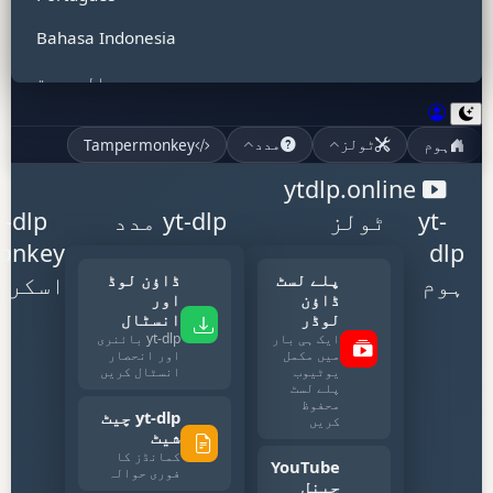
Bahasa Indonesia
العربية
हिन्दी
ہوم
Tampermonkey
ٹولز
مدد
Tiếng Việt
ytdlp.online
ไทย
yt-
ٹولز
yt-dlp مدد
t-dlp
onkey
dlp
Bahasa Malaysia
پلے لسٹ
ڈاؤن لوڈ
ہوم
اسکرپ
Türkçe
ڈاؤن
اور
لوڈر
انسٹال
ایک ہی بار
yt-dlp بائنری
Filipino
میں مکمل
اور انحصار
یوٹیوب
انسٹال کریں
Polski
پلے لسٹ
محفوظ
yt-dlp چیٹ
کریں
Italiano
شیٹ
کمانڈز کا
YouTube
اردو
فوری حوالہ
چینل