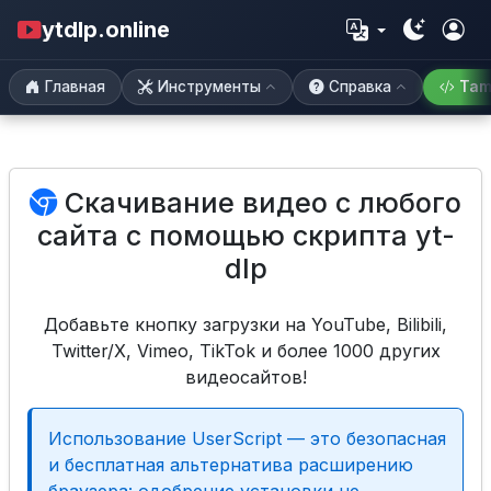
ytdlp.online
Главная
Инструменты
Справка
Tam
Скачивание видео с любого
сайта с помощью скрипта yt-
dlp
Добавьте кнопку загрузки на YouTube, Bilibili,
Twitter/X, Vimeo, TikTok и более 1000 других
видеосайтов!
Использование UserScript — это безопасная
и бесплатная альтернатива расширению