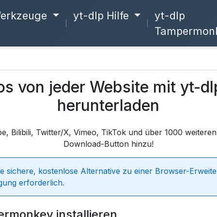
erkzeuge
yt-dlp Hilfe
yt-dlp
Tampermon
s von jeder Website mit yt-dl
herunterladen
, Bilibili, Twitter/X, Vimeo, TikTok und über 1000 weitere
Download-Button hinzu!
ine sichere, kostenlose Alternative zu einer Browser-Erweit
gung erforderlich.
ermonkey installieren