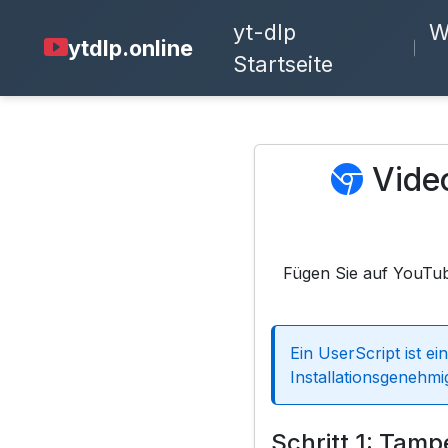
yt-dlp
W
ytdlp.online
Startseite
Video
Fügen Sie auf YouTube
Ein UserScript ist e
Installationsgenehmi
Schritt 1: Tamp