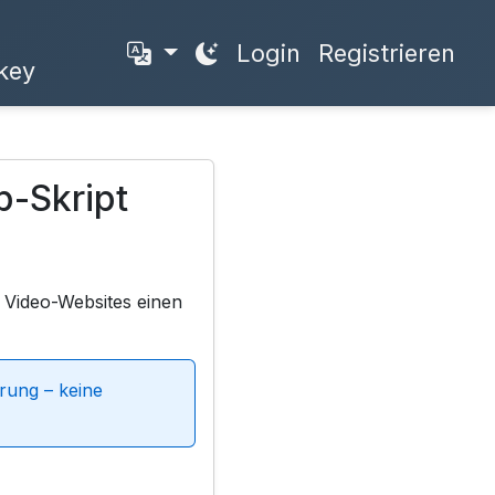
Login
Registrieren
key
p-Skript
n Video-Websites einen
erung – keine