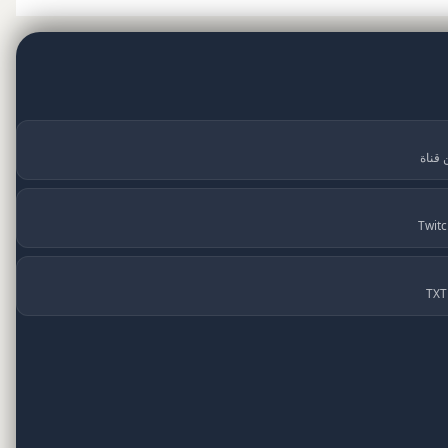
 قناة