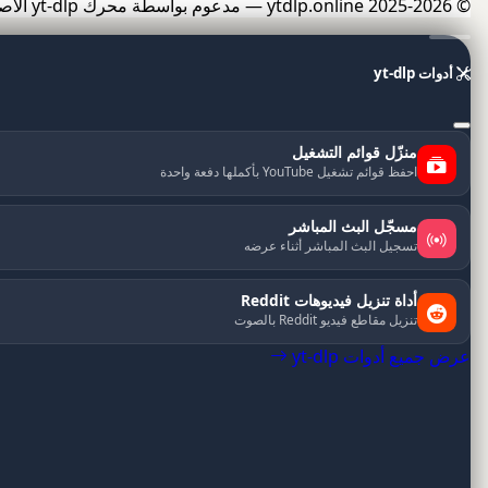
© 2025-2026 ytdlp.online — مدعوم بواسطة محرك yt-dlp الأصلي.
أدوات yt-dlp
منزّل قوائم التشغيل
احفظ قوائم تشغيل YouTube بأكملها دفعة واحدة
مسجّل البث المباشر
تسجيل البث المباشر أثناء عرضه
أداة تنزيل فيديوهات Reddit
تنزيل مقاطع فيديو Reddit بالصوت
عرض جميع أدوات yt-dlp