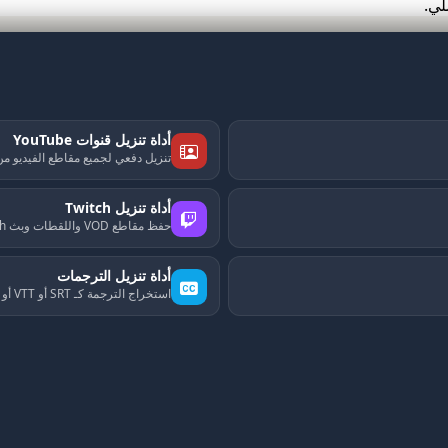
أداة تنزيل قنوات YouTube
تنزيل دفعي لجميع مقاطع الفيديو من
أداة تنزيل Twitch
حفظ مقاطع VOD واللقطات وبث Twitch
أداة تنزيل الترجمات
استخراج الترجمة كـ SRT أو VTT أو TXT