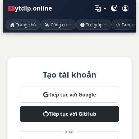
ytdlp.online
Trang chủ
Công cụ
Trợ giúp
Tamper
Tạo tài khoản
Tiếp tục với Google
Tiếp tục với GitHub
hoặc