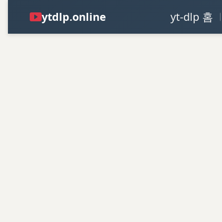
ytdlp.online
yt-dlp 홈