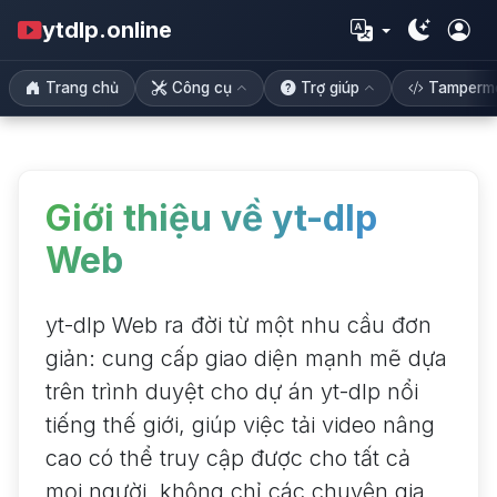
ytdlp.online
Trang chủ
Công cụ
Trợ giúp
Tamperm
Giới thiệu về yt-dlp
Web
yt-dlp Web ra đời từ một nhu cầu đơn
giản: cung cấp giao diện mạnh mẽ dựa
trên trình duyệt cho dự án yt-dlp nổi
tiếng thế giới, giúp việc tải video nâng
cao có thể truy cập được cho tất cả
mọi người, không chỉ các chuyên gia