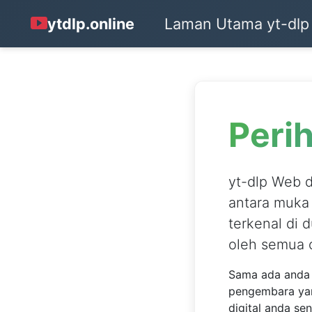
Laman Utama yt-
ytdlp.online
dlp
Peri
yt-dlp Web d
antara muka 
terkenal di 
semua orang,
Sama ada anda s
pengembara yan