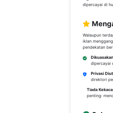
digital anda se
dipercayai di hu
Menga
Walaupun terda
iklan menggang
pendekatan ber
Dikuasakan
dipercayai 
Privasi Di
direktori p
Tiada Kekac
perkara penti