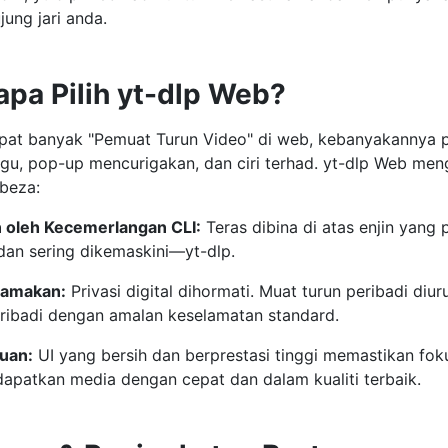
ndiri, yt-dlp Web hadir untuk memastikan anda mempunyai a
jung jari anda.
pa Pilih yt-dlp Web?
pat banyak "Pemuat Turun Video" di web, kebanyakanny
gu, pop-up mencurigakan, dan ciri terhad. yt-dlp Web men
beza:
 oleh Kecemerlangan CLI:
Teras dibina di atas enjin yang 
dan sering dikemaskini—yt-dlp.
utamakan:
Privasi digital dihormati. Muat turun peribadi diu
eribadi dengan amalan keselamatan standard.
auan:
UI yang bersih dan berprestasi tinggi memastikan fo
ng: mendapatkan media dengan cepat dan dalam kualiti terb