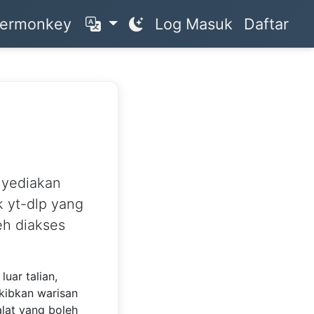
Log
Daftar
nkey
Masuk
yediakan
 yt-dlp yang
 diakses oleh
uar talian,
rkibkan warisan