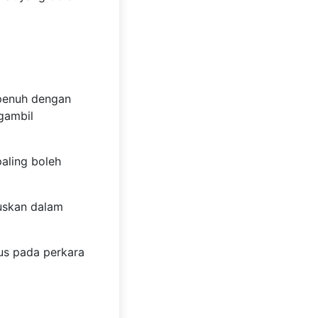
lat yang boleh
a penuh dengan
gambil
paling boleh
ruskan dalam
kus pada
aik.