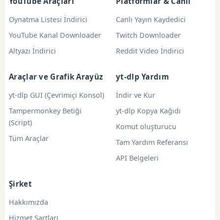
YouTube Araçları
Platformlar & Canlı
Oynatma Listesi İndirici
Canlı Yayın Kaydedici
YouTube Kanal Downloader
Twitch Downloader
Altyazı İndirici
Reddit Video İndirici
Araçlar ve Grafik Arayüz
yt-dlp Yardım
yt-dlp GUI (Çevrimiçi Konsol)
İndir ve Kur
Tampermonkey Betiği
yt-dlp Kopya Kağıdı
(Script)
Komut oluşturucu
Tüm Araçlar
Tam Yardım Referansı
API Belgeleri
Şirket
Hakkımızda
Hizmet Şartları