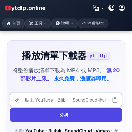
ytdlp.online
首頁
工具
說明
油猴腳本
播放清單下載器
yt-dlp
將整份播放清單下載為 MP4 或 MP3。
無 20
部影片上限。
永久免費，瀏覽器即用。
分析
支援:
YouTube
·
Bilibili
·
SoundCloud
·
Vimeo
·
及