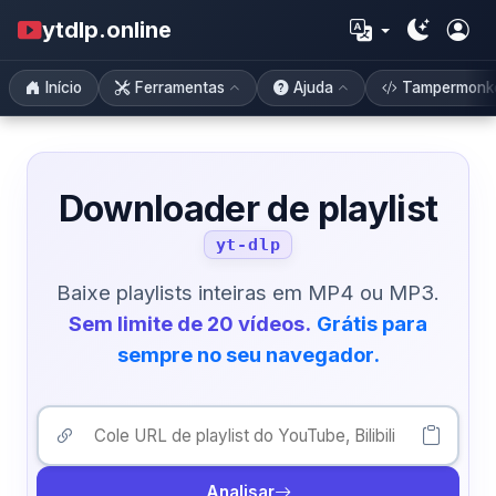
ytdlp.online
Início
Ferramentas
Ajuda
Tampermonk
Downloader de playlist
yt-dlp
Baixe playlists inteiras em MP4 ou MP3.
Sem limite de 20 vídeos.
Grátis para
sempre no seu navegador.
Analisar