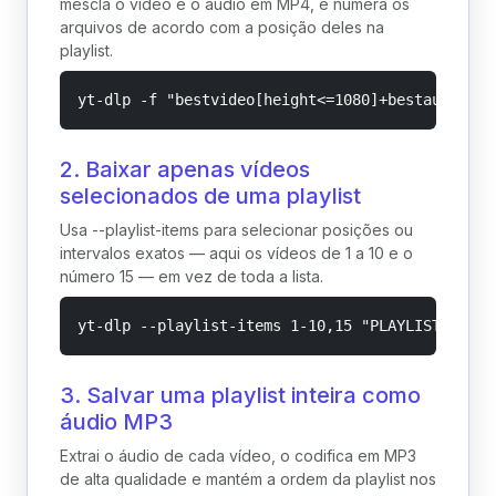
mescla o vídeo e o áudio em MP4, e numera os
arquivos de acordo com a posição deles na
playlist.
yt-dlp -f "bestvideo[height<=1080]+bestaudio/be
2. Baixar apenas vídeos
selecionados de uma playlist
Usa --playlist-items para selecionar posições ou
intervalos exatos — aqui os vídeos de 1 a 10 e o
número 15 — em vez de toda a lista.
yt-dlp --playlist-items 1-10,15 "PLAYLIST_URL"
3. Salvar uma playlist inteira como
áudio MP3
Extrai o áudio de cada vídeo, o codifica em MP3
de alta qualidade e mantém a ordem da playlist nos