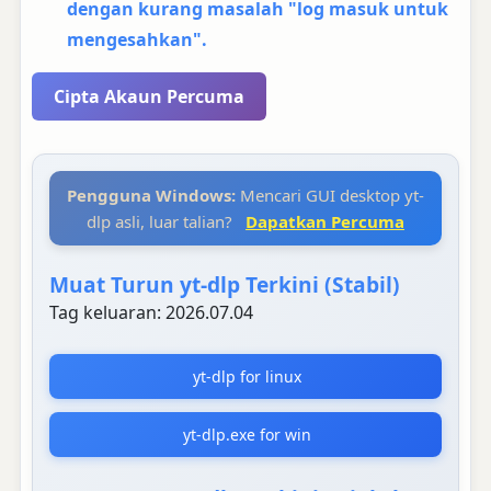
dengan kurang masalah "log masuk untuk
mengesahkan".
Cipta Akaun Percuma
Pengguna Windows:
Mencari GUI desktop yt-
dlp asli, luar talian?
Dapatkan Percuma
Muat Turun yt-dlp Terkini (Stabil)
Tag keluaran: 2026.07.04
yt-dlp for linux
yt-dlp.exe for win