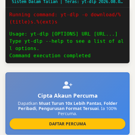
Sistem Dalam Talian | Teras: yt-dlp 2026.08.04.234419 | Web UI: 2026.08.07
Running command: yt-dlp -o download/%
(title)s.%(ext)s
Usage: yt-dlp [OPTIONS] URL [URL...]
Type yt-dlp --help to see a list of al
l options.
Command execution completed
Cipta Akaun Percuma
Dapatkan
Muat Turun 10x Lebih Pantas
,
Folder
Peribadi
,
Pengurusan Format Tersuai
. Ia 100%
Percuma.
DAFTAR PERCUMA