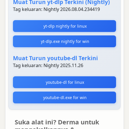
Muat Turun yt-dlp Terkini (Nightly)
Tag keluaran: Nightly 2026.08.04.234419
yt-dlp nightly for linux
yt-dlp.exe nightly for win
Muat Turun youtube-dl Terkini
Tag keluaran: Nightly 2025.11.26
youtube-dl for linux
youtube-dl.exe for win
Suka alat ini? Derma untuk