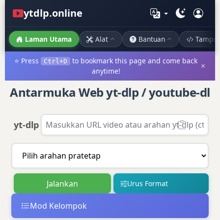
ytdlp.online
Laman Utama
Alat
Bantuan
Tampe
⭐ Press
to bookmark this page and come back
Ctrl+D
×
anytime!
Antarmuka Web yt-dlp / youtube-dl
yt-dlp
Urus Format
Mod Kelompok